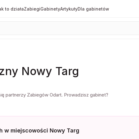
k to działa
Zabiegi
Gabinety
Artykuły
Dla gabinetów
czny
Nowy Targ
ę partnerzy Zabiegów Odart. Prowadzisz gabinet?
h w miejscowości Nowy Targ